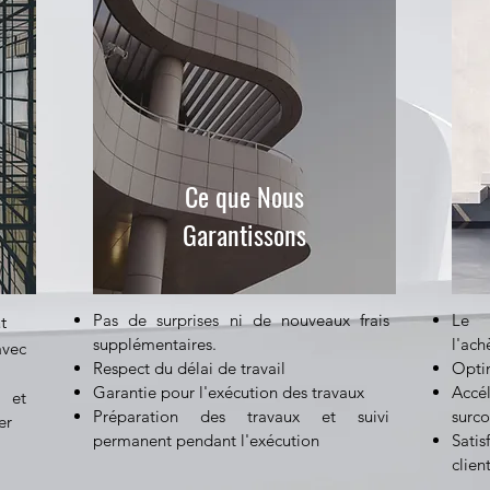
Ce que Nous
Garantissons
Pas de surprises ni de nouveaux frais
Le m
t
supplémentaires.
l'ac
vec
Respect du délai de travail
Optim
Garantie pour l'exécution des travaux
Accél
 et
Préparation des travaux et suivi
surco
er
permanent pendant l'exécution
Satis
clien